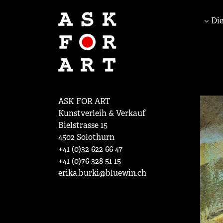
Die
ASK FOR ART
Kunstverleih & Verkauf
Bielstrasse 15
4502 Solothurn
+41 (0)32 622 66 47
+41 (0)76 328 51 15
erika.burki@bluewin.ch