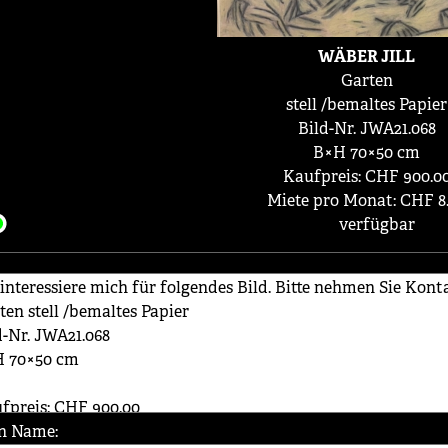
WÄBER JILL
Garten
stell /bemaltes Papier
Bild-Nr. JWA21.068
B×H 70×50 cm
Kaufpreis: CHF 900.0
Miete pro Monat: CHF 8
verfügbar
n Name: