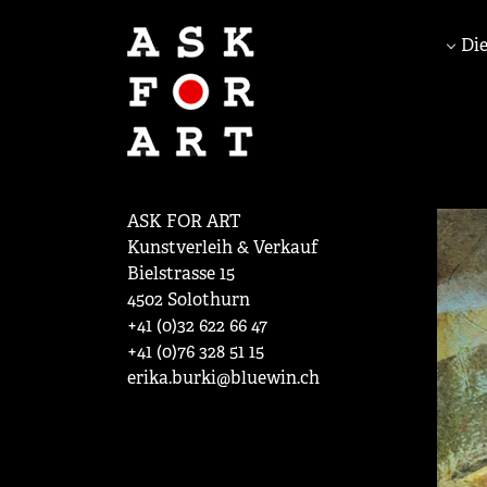
Die
ASK FOR ART
Kunstverleih & Verkauf
Bielstrasse 15
4502 Solothurn
+41 (0)32 622 66 47
+41 (0)76 328 51 15
erika.burki@bluewin.ch