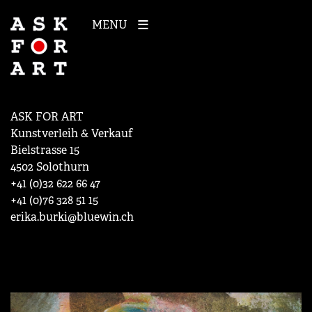
MENU
ASK FOR ART
Kunstverleih & Verkauf
Bielstrasse 15
4502 Solothurn
+41 (0)32 622 66 47
+41 (0)76 328 51 15
erika.burki@bluewin.ch