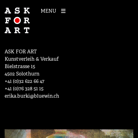
MENU
ASK FOR ART
Kunstverleih & Verkauf
Bielstrasse 15
4502 Solothurn
+41 (0)32 622 66 47
+41 (0)76 328 51 15
erika.burki@bluewin.ch