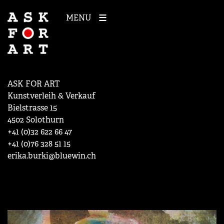
MENU
ASK FOR ART
Kunstverleih & Verkauf
Bielstrasse 15
4502 Solothurn
+41 (0)32 622 66 47
+41 (0)76 328 51 15
erika.burki@bluewin.ch