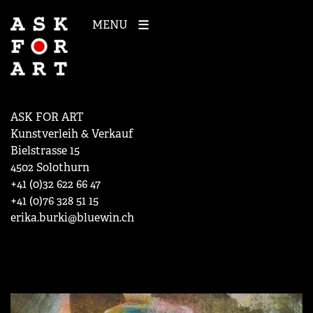
MENU
ASK FOR ART
Kunstverleih & Verkauf
Bielstrasse 15
4502 Solothurn
+41 (0)32 622 66 47
+41 (0)76 328 51 15
erika.burki@bluewin.ch