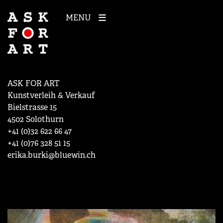
MENU
ASK FOR ART
Kunstverleih & Verkauf
Bielstrasse 15
4502 Solothurn
+41 (0)32 622 66 47
+41 (0)76 328 51 15
erika.burki@bluewin.ch