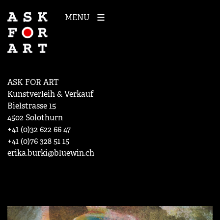
MENU
ASK FOR ART
Kunstverleih & Verkauf
Bielstrasse 15
4502 Solothurn
+41 (0)32 622 66 47
+41 (0)76 328 51 15
erika.burki@bluewin.ch