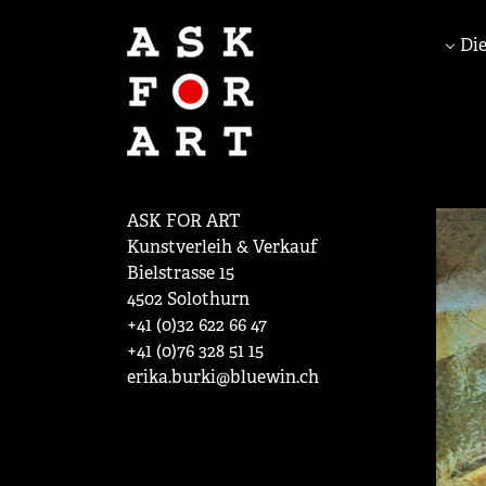
Die
ASK FOR ART
Kunstverleih & Verkauf
Bielstrasse 15
4502 Solothurn
+41 (0)32 622 66 47
+41 (0)76 328 51 15
erika.burki@bluewin.ch