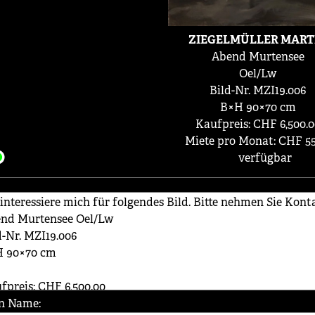
ZIEGELMÜLLER MART
Abend Murtensee
Oel/Lw
Bild-Nr. MZI19.006
B×H 90×70 cm
Kaufpreis: CHF 6,500.0
Miete pro Monat: CHF 55
verfügbar
n Name: