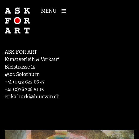
MENU
ASK FOR ART
Kunstverleih & Verkauf
Bielstrasse 15
4502 Solothurn
+41 (0)32 622 66 47
+41 (0)76 328 51 15
erika.burki@bluewin.ch