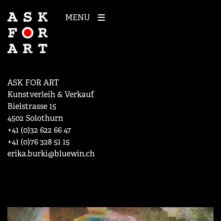
MENU
ASK FOR ART
Kunstverleih & Verkauf
Bielstrasse 15
4502 Solothurn
+41 (0)32 622 66 47
+41 (0)76 328 51 15
erika.burki@bluewin.ch