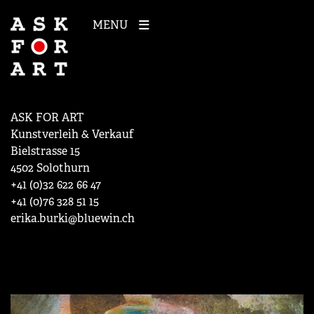
MENU
ASK FOR ART
Kunstverleih & Verkauf
Bielstrasse 15
4502 Solothurn
+41 (0)32 622 66 47
+41 (0)76 328 51 15
erika.burki@bluewin.ch