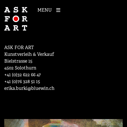
MENU
ASK FOR ART
Kunstverleih & Verkauf
Bielstrasse 15
4502 Solothurn
+41 (0)32 622 66 47
+41 (0)76 328 51 15
erika.burki@bluewin.ch