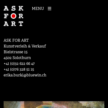
MENU
ASK FOR ART
Kunstverleih & Verkauf
Bielstrasse 15
4502 Solothurn
+41 (0)32 622 66 47
+41 (0)76 328 51 15
erika.burki@bluewin.ch