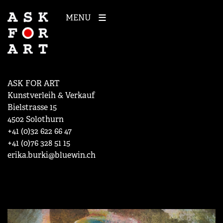
MENU
ASK FOR ART
Kunstverleih & Verkauf
Bielstrasse 15
4502 Solothurn
+41 (0)32 622 66 47
+41 (0)76 328 51 15
erika.burki@bluewin.ch