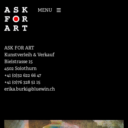
MENU
ASK FOR ART
Kunstverleih & Verkauf
Bielstrasse 15
4502 Solothurn
+41 (0)32 622 66 47
+41 (0)76 328 51 15
erika.burki@bluewin.ch