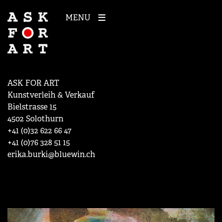
MENU
ASK FOR ART
Kunstverleih & Verkauf
Bielstrasse 15
4502 Solothurn
+41 (0)32 622 66 47
+41 (0)76 328 51 15
erika.burki@bluewin.ch