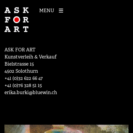
MENU
ASK FOR ART
Kunstverleih & Verkauf
Bielstrasse 15
4502 Solothurn
+41 (0)32 622 66 47
+41 (0)76 328 51 15
erika.burki@bluewin.ch