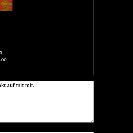
s
0
.00