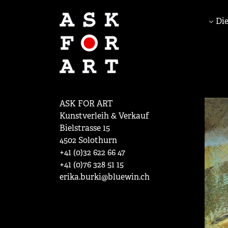
Die
ASK FOR ART
Kunstverleih & Verkauf
Bielstrasse 15
4502 Solothurn
+41 (0)32 622 66 47
+41 (0)76 328 51 15
erika.burki@bluewin.ch