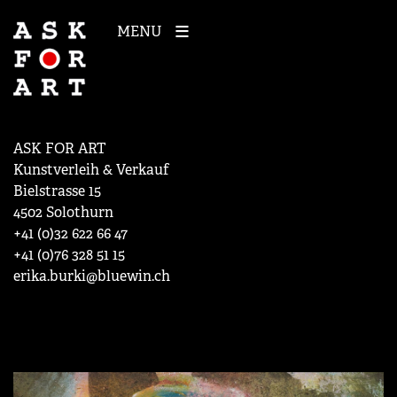
MENU
ASK FOR ART
Kunstverleih & Verkauf
Bielstrasse 15
4502 Solothurn
+41 (0)32 622 66 47
+41 (0)76 328 51 15
erika.burki@bluewin.ch