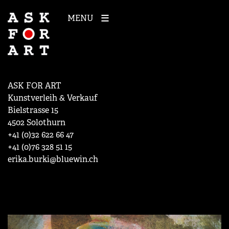
MENU
ASK FOR ART
Kunstverleih & Verkauf
Bielstrasse 15
4502 Solothurn
+41 (0)32 622 66 47
+41 (0)76 328 51 15
erika.burki@bluewin.ch