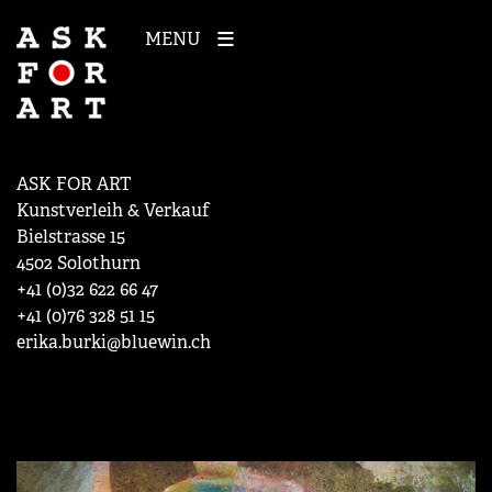
MENU
ASK FOR ART
Kunstverleih & Verkauf
Bielstrasse 15
4502 Solothurn
+41 (0)32 622 66 47
+41 (0)76 328 51 15
erika.burki@bluewin.ch