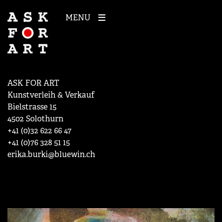
MENU
ASK FOR ART
Kunstverleih & Verkauf
Bielstrasse 15
4502 Solothurn
+41 (0)32 622 66 47
+41 (0)76 328 51 15
erika.burki@bluewin.ch