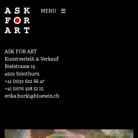
MENU
ASK FOR ART
Kunstverleih & Verkauf
Bielstrasse 15
4502 Solothurn
+41 (0)32 622 66 47
+41 (0)76 328 51 15
erika.burki@bluewin.ch