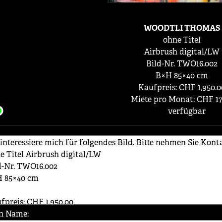
WOODTLI THOMAS
0hne Titel
Airbrush digital/LW
Bild-Nr. TWO16.002
B×H 85×40 cm
Kaufpreis: CHF 1,950.0
Miete pro Monat: CHF 17
verfügbar
n Name: