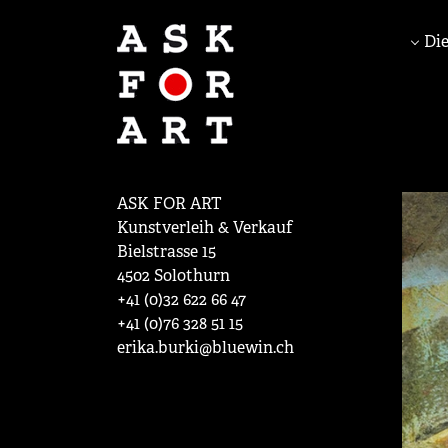
Die
ASK FOR ART
Kunstverleih & Verkauf
Bielstrasse 15
4502 Solothurn
+41 (0)32 622 66 47
+41 (0)76 328 51 15
erika.burki@bluewin.ch