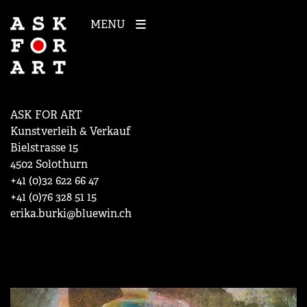
MENU
ASK FOR ART
Kunstverleih & Verkauf
Bielstrasse 15
4502 Solothurn
+41 (0)32 622 66 47
+41 (0)76 328 51 15
erika.burki@bluewin.ch