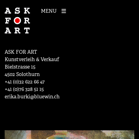
MENU
ASK FOR ART
Kunstverleih & Verkauf
Bielstrasse 15
4502 Solothurn
+41 (0)32 622 66 47
+41 (0)76 328 51 15
erika.burki@bluewin.ch