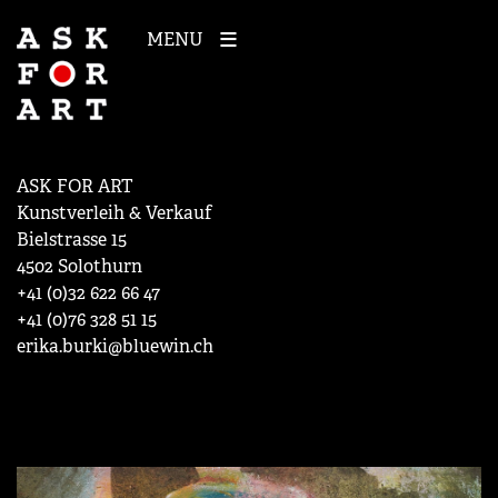
MENU
ASK FOR ART
Kunstverleih & Verkauf
Bielstrasse 15
4502 Solothurn
+41 (0)32 622 66 47
+41 (0)76 328 51 15
erika.burki@bluewin.ch