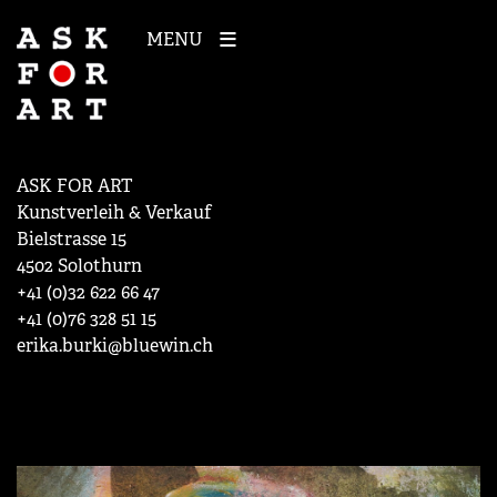
MENU
ASK FOR ART
Kunstverleih & Verkauf
Bielstrasse 15
4502 Solothurn
+41 (0)32 622 66 47
+41 (0)76 328 51 15
erika.burki@bluewin.ch