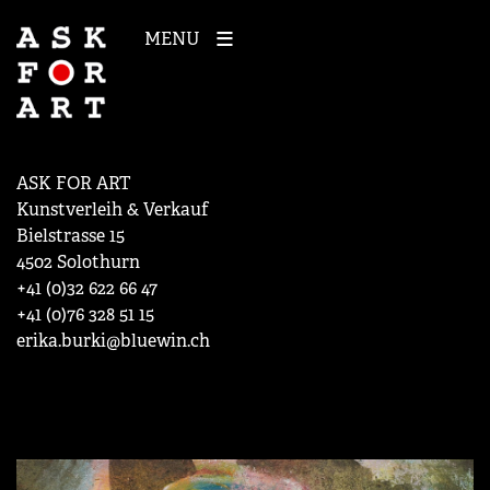
MENU
ASK FOR ART
Kunstverleih & Verkauf
Bielstrasse 15
4502 Solothurn
+41 (0)32 622 66 47
+41 (0)76 328 51 15
erika.burki@bluewin.ch