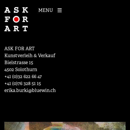
MENU
ASK FOR ART
Kunstverleih & Verkauf
Bielstrasse 15
4502 Solothurn
+41 (0)32 622 66 47
+41 (0)76 328 51 15
erika.burki@bluewin.ch