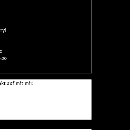
ryl
0
.00