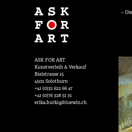
Die
ASK FOR ART
Kunstverleih & Verkauf
Bielstrasse 15
4502 Solothurn
+41 (0)32 622 66 47
+41 (0)76 328 51 15
erika.burki@bluewin.ch