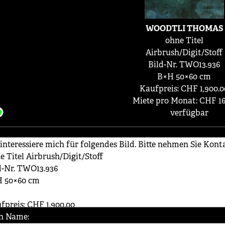
WOODTLI THOMAS
ohne Titel
Airbrush/Digit/Stoff
Bild-Nr. TWO13.936
B×H 50×60 cm
Kaufpreis: CHF 1,900.0
Miete pro Monat: CHF 16
verfügbar
n Name: