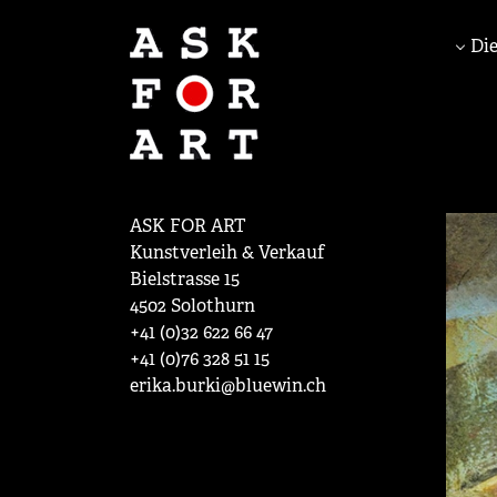
Die
ASK FOR ART
Kunstverleih & Verkauf
Bielstrasse 15
4502 Solothurn
+41 (0)32 622 66 47
+41 (0)76 328 51 15
erika.burki@bluewin.ch