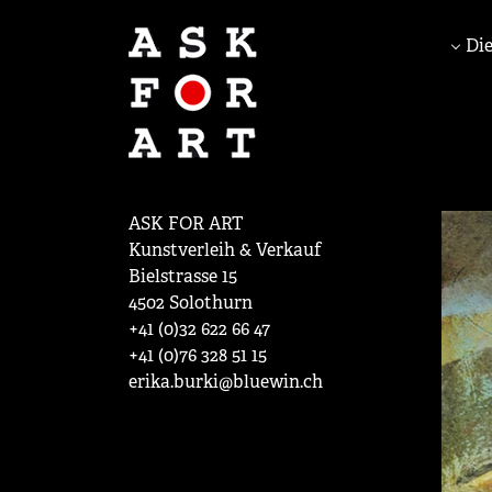
Die
ASK FOR ART
Kunstverleih & Verkauf
Bielstrasse 15
4502 Solothurn
+41 (0)32 622 66 47
+41 (0)76 328 51 15
erika.burki@bluewin.ch