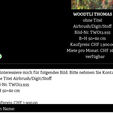
WOODTLI THOMAS
ohne Titel
Airbrush/Digit/Stoff
Bild-Nr. TWO13.935
B×H 50×60 cm
Kaufpreis: CHF 1,900.0
Miete pro Monat: CHF 16
verfügbar
n Name: