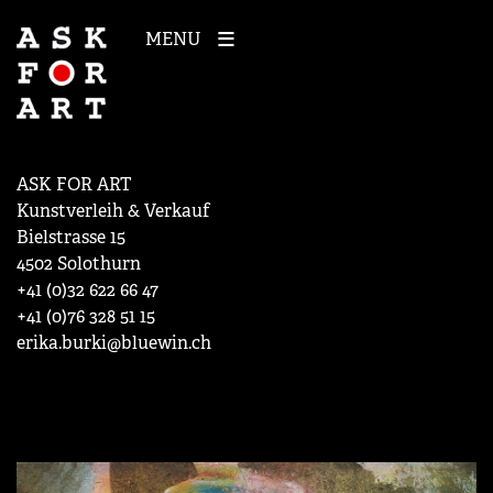
MENU
ASK FOR ART
Kunstverleih & Verkauf
Bielstrasse 15
4502 Solothurn
+41 (0)32 622 66 47
+41 (0)76 328 51 15
erika.burki@bluewin.ch