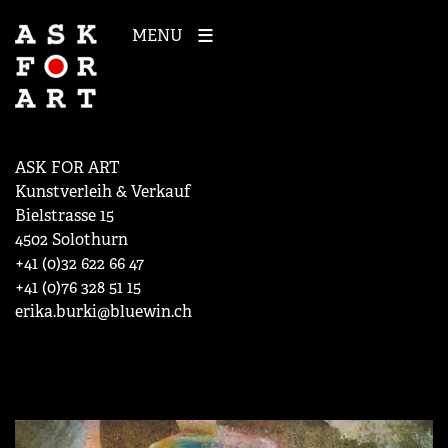
MENU
ASK FOR ART
Kunstverleih & Verkauf
Bielstrasse 15
4502 Solothurn
+41 (0)32 622 66 47
+41 (0)76 328 51 15
erika.burki@bluewin.ch