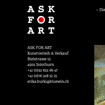
Die
ASK FOR ART
Kunstverleih & Verkauf
Bielstrasse 15
4502 Solothurn
+41 (0)32 622 66 47
+41 (0)76 328 51 15
erika.burki@bluewin.ch