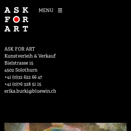
MENU
ASK FOR ART
Kunstverleih & Verkauf
Bielstrasse 15
4502 Solothurn
+41 (0)32 622 66 47
+41 (0)76 328 51 15
erika.burki@bluewin.ch