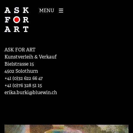
MENU
ASK FOR ART
Kunstverleih & Verkauf
Bielstrasse 15
4502 Solothurn
+41 (0)32 622 66 47
+41 (0)76 328 51 15
erika.burki@bluewin.ch