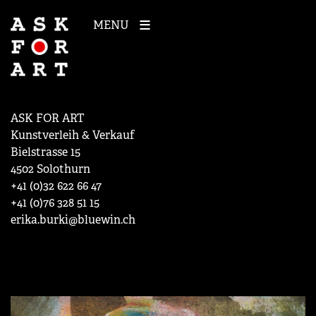
MENU
ASK FOR ART
Kunstverleih & Verkauf
Bielstrasse 15
4502 Solothurn
+41 (0)32 622 66 47
+41 (0)76 328 51 15
erika.burki@bluewin.ch