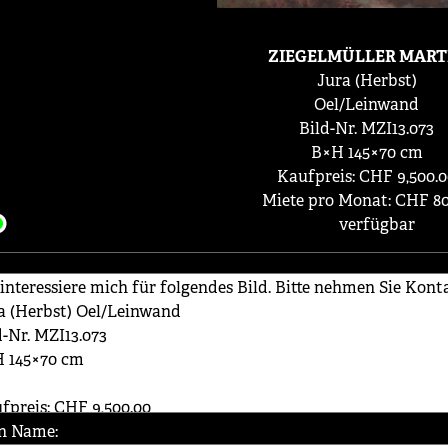
ZIEGELMÜLLER MART
Jura (Herbst)
Oel/Leinwand
Bild-Nr. MZI13.073
B×H 145×70 cm
Kaufpreis: CHF 9,500.
Miete pro Monat: CHF 80
verfügbar
n Name: