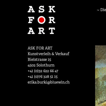
Die
ASK FOR ART
Kunstverleih & Verkauf
Bielstrasse 15
4502 Solothurn
+41 (0)32 622 66 47
+41 (0)76 328 51 15
erika.burki@bluewin.ch