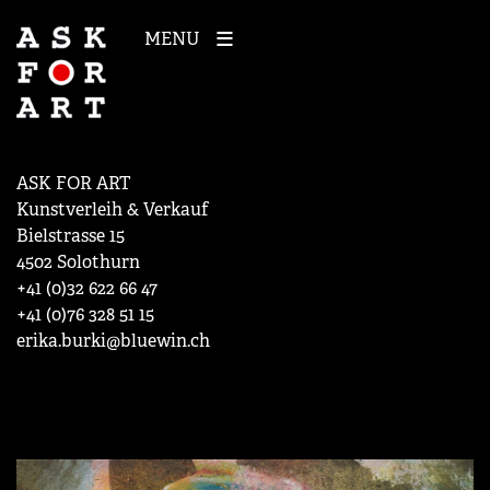
MENU
ASK FOR ART
Kunstverleih & Verkauf
Bielstrasse 15
4502 Solothurn
+41 (0)32 622 66 47
+41 (0)76 328 51 15
erika.burki@bluewin.ch