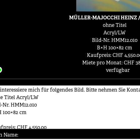
MÜLLER-MAJOCCHI HEINZ /
ohne Titel
Acryl/LW
Bild-Nr. HMM12.010
B×H 100×82 cm
Kaufpreis: CHF 4,550.0
Miete pro Monat: CHF 38
verfügbar
n Name: