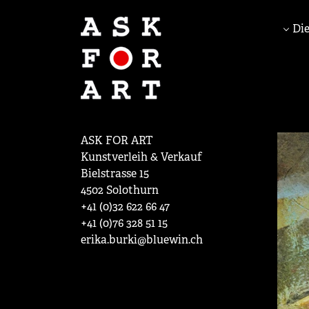
Die
ASK FOR ART
Kunstverleih & Verkauf
Bielstrasse 15
4502 Solothurn
+41 (0)32 622 66 47
+41 (0)76 328 51 15
erika.burki@bluewin.ch