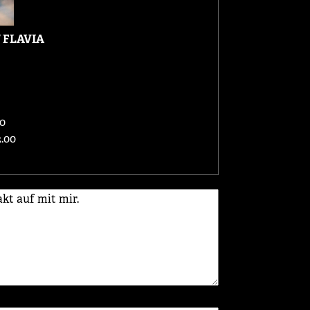
 FLAVIA
00
.00