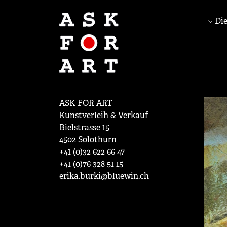
Die
ASK FOR ART
Kunstverleih & Verkauf
Bielstrasse 15
4502 Solothurn
+41 (0)32 622 66 47
+41 (0)76 328 51 15
erika.burki@bluewin.ch