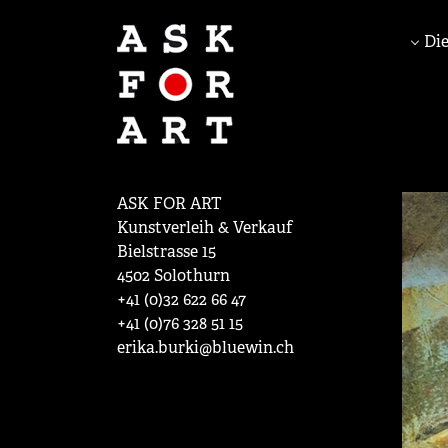
Die
ASK FOR ART
Kunstverleih & Verkauf
Bielstrasse 15
4502 Solothurn
+41 (0)32 622 66 47
+41 (0)76 328 51 15
erika.burki@bluewin.ch