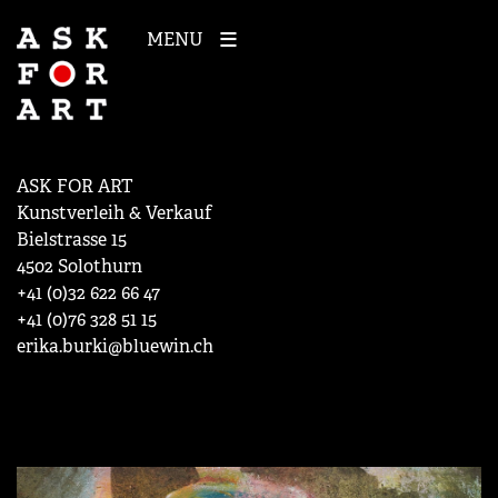
MENU
ASK FOR ART
Kunstverleih & Verkauf
Bielstrasse 15
4502 Solothurn
+41 (0)32 622 66 47
+41 (0)76 328 51 15
erika.burki@bluewin.ch