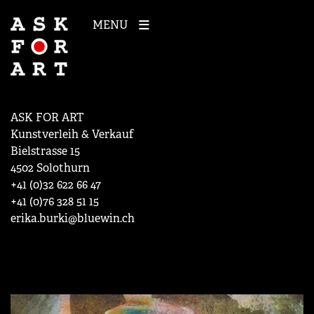
MENU
ASK FOR ART
Kunstverleih & Verkauf
Bielstrasse 15
4502 Solothurn
+41 (0)32 622 66 47
+41 (0)76 328 51 15
erika.burki@bluewin.ch