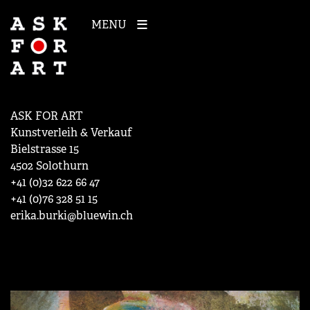
MENU
ASK FOR ART
Kunstverleih & Verkauf
Bielstrasse 15
4502 Solothurn
+41 (0)32 622 66 47
+41 (0)76 328 51 15
erika.burki@bluewin.ch