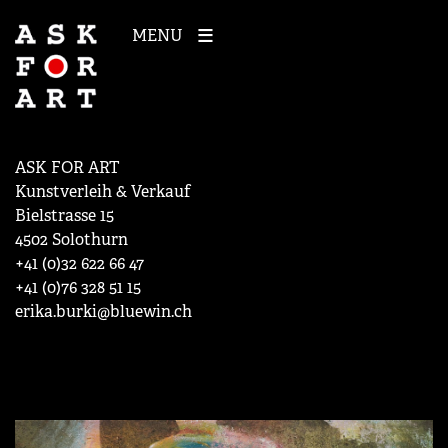
MENU
ASK FOR ART
Kunstverleih & Verkauf
Bielstrasse 15
4502 Solothurn
+41 (0)32 622 66 47
+41 (0)76 328 51 15
erika.burki@bluewin.ch