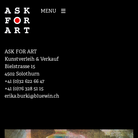
MENU
ASK FOR ART
Kunstverleih & Verkauf
Bielstrasse 15
4502 Solothurn
+41 (0)32 622 66 47
+41 (0)76 328 51 15
erika.burki@bluewin.ch